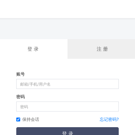
登 录
注 册
账号
密码
保持会话
忘记密码?
登 录