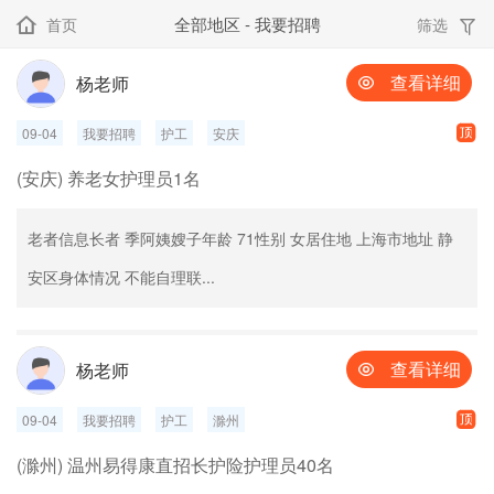
全部地区 - 我要招聘
首页
筛选


查看详细
杨老师


09-04
我要招聘
护工
安庆
(安庆) 养老女护理员1名
老者信息长者 季阿姨嫂子年龄 71性别 女居住地 上海市地址 静
安区身体情况 不能自理联...
查看详细
杨老师


09-04
我要招聘
护工
滁州
(滁州) 温州易得康直招长护险护理员40名