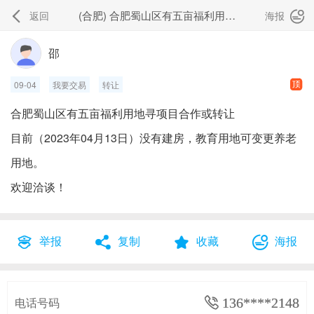
(合肥) 合肥蜀山区有五亩福利用地寻项目合作或转让
返回
海报


邵

09-04
我要交易
转让
合肥蜀山区有五亩福利用地寻项目合作或转让
目前（2023年04月13日）没有建房，教育用地可变更养老
用地。
欢迎洽谈！
举报
复制
收藏
海报




电话号码
 136****2148