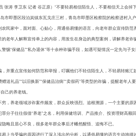
 张涛 李卫东 记者 谷正原）“不要轻易相信陌生人，不要相信天上会掉
省青岛市即墨区段泊岚镇东瓦戈庄三村，青岛市即墨区检察院的检察进村入
到农民家中，面对面、心贴心，用通俗易懂的语言，向老年群众宣传防范
里的老年人解释宣传单上的内容，用发生在身边的典型案例，讲解养老诈
警惕“保健品”“私办退休”等十余种诈骗手段，如遇可疑情况一定先与子女
并重点宣传如何防范和举报，叮嘱他们不轻信陌生人，不轻易转账汇
费赠送礼品”“以旧换新”“保健品治病”“卖假药”等类型的诈骗，提醒老年人
好自己的养老钱。
，养老领域涉诈案件频发，群众反映强烈。追根溯源，一个主要的原
犯罪分子往往假借“养老”之名，利用保健培训、产品推介、投资理财高额
程隐晦且居心不良，很多老年群众事后才幡然醒悟、追悔不已。
上当受骗的原因进行了深入浅出的分析，以通俗易懂的语言生动地描