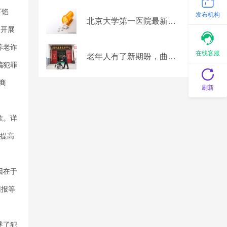
下馅
发布机构
北京大学第一医院最新研究：老年人服用阿司匹林，小剂量更加安全
户开展
养老诈
在线客服
老年人有了新期盼，曲阜鲁城街道让“医康养”走出新路子
骗犯罪
商
刷新
款。详
要提高
因在于
回报等
述了犯