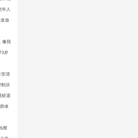
老年人
民发放
，像我
3岁
公安清
控制涉
退赃退
害群体
检察