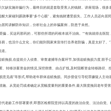
识欠缺实施诈骗行为，最终目的就是套取受害人的钱财。讲座现场，很多
提醒大家碰到蹊跷事要“多个心眼”，避免钱财遭受损失。工作人员还向居
为居民讲解防诈知识，分析社会上的诈骗案例，防患于未然。
骗，买这药那药的，可那些所谓的药根本就不治病。”“有病就得去医院
容易，也没什么文化，你们能到我家来宣传打击养老防骗，真是太好了。”7
说道。
挽损,在提前介入侦查、审查逮捕等办案环节,加强追赃挽损力度,联手
匿、转移涉案资金的情况,深挖彻查、由点扩线,及时阻断资金转移路径、
损意见函”等形式,帮助老年群体追赃挽损。同步督促引导犯罪嫌疑人主动
制措施、从宽处罚或者确定从宽幅度量刑的重要条件,最大限度挽回老年受
老龄工作部署要求,即墨区检察院坚持以高度的政治自觉、法治自觉、