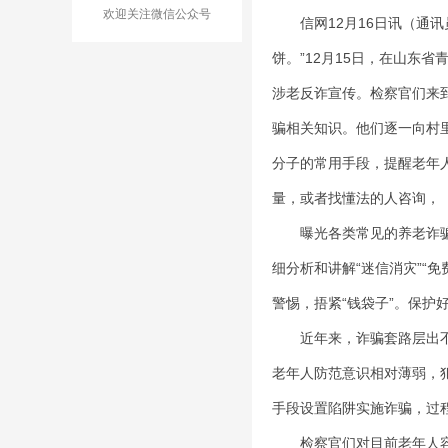
欢迎关注微信公众号
信网12月16日讯（通讯员
饼。”12月15日，在山东
涉老反诈宣传。检察官们来
骗相关知识。他们逐一向村
分子的常用手段，提醒老年人
量，或者找懂法的人咨询，
曝光各类常见的养老诈骗，
细分析和讲解“迷信消灾”“免
警惕，捂紧“钱袋子”。保护
近年来，诈骗套路层出不穷
老年人防范意识相对薄弱，
手段设置陷阱实施诈骗，过
检察官们对目前老年人容易