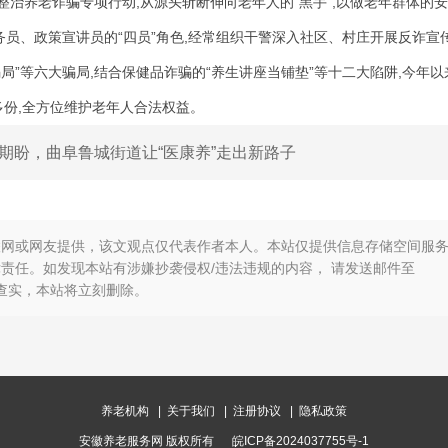
整治养老诈骗专项行动,从源头斩断伸向老年人的“黑手”,以做老年群体的
员、政策宣讲员的“四员”角色,经常组织干警深入社区、村庄开展反诈宣传
骗局”等六大骗局,结合保健品诈骗的“养生讲座当铺垫”等十二大陷阱,今年以
0多份,全方位维护老年人合法权益。
期盼，曲阜鲁城街道让“医康养”走出新路子
联网或网友提供，该文观点仅代表作者本人。本站仅提供信息存储空间服
责任。如发现本站有涉嫌抄袭侵权/违法违规的内容， 请发送邮件至
，一经查实，本站将立刻删除。
养老机构
|
关于我们
|
注册协议
|
隐私政策
安徽养老服务网 版权所有
皖ICP备2024037755号-1