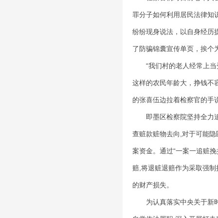
罪分子如何利用居民法律知
纷纷现身说法，以自身经历
了防骗锦囊宣传单页，挨个
“我们村的老人经常上当受
这样的农民年龄大，挣钱不
的张喜伍边拉着检察官的手
即墨区检察院坚持全力追赃
查赃款赃物去向,对于可能隐
案资金。通过“一案一追赃挽
赔,将退赃退赔作为采取强
的财产损失。
为认真落实中央关于新时代