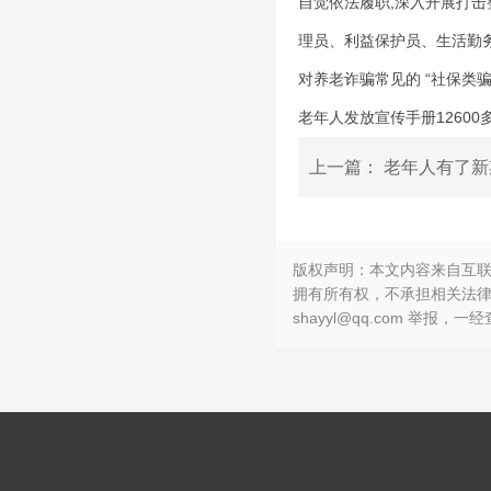
自觉依法履职,深入开展打击
理员、利益保护员、生活勤务
对养老诈骗常见的 “社保类
老年人发放宣传手册1260
上一篇：
老年人有了新
版权声明：本文内容来自互
拥有所有权，不承担相关法律
shayyl@qq.com 举报