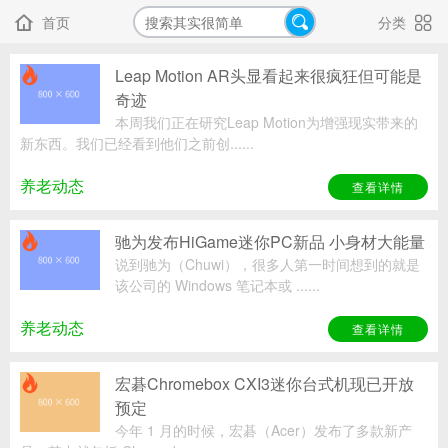
首页
分类



Leap Motion AR头显看起来很疯狂但可能是

奇迹
本周我们正在研究Leap Motion为增强现实带来的
新东西。我们已经看到他们之前创......
养老动态
查看详情
驰为发布HiGame迷你PC新品 小身材大能量

说到驰为（Chuwi），很多人第一时间想到的就是
该公司的 Windows 笔记本或 ......
养老动态
查看详情
宏碁Chromebox CXI3迷你台式机现已开放

预定
今年 1 月的时候，宏碁（Acer）发布了多款新产