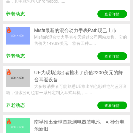
品，其中就包括 Chromebox......
养老动态
查看详情
Misfit最新的混合动力手表Path现已上市

Misfit的混合动力手表今天通过公司网站发售。它的
售价为149.99美元，将有四种......
养老动态
查看详情
UE为现场演出者推出了价值2200美元的舞

台耳返设备
大多数消费者可能熟悉UE推出的色彩鲜艳的蓝牙音
箱，但该公司也有一系列定制入耳式耳机，......
养老动态
查看详情
南孚推出全球首款测电器装电池：可秒分电

池新旧