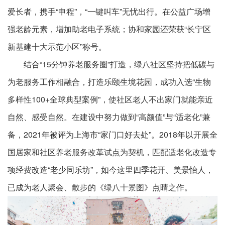
爱长者，携手“申程”，“一键叫车”无忧出行。在公益广场增
强老龄元素，增加助老电子系统；协和家园还荣获“长宁区
新基建十大示范小区”称号。
结合“15分钟养老服务圈”打造，绿八社区坚持把低碳与
为老服务工作相融合，打造乐颐生境花园，成功入选“生物
多样性100+全球典型案例”，使社区老人不出家门就能亲近
自然、感受自然。在建设中努力做到“高颜值”与“适老化”兼
备，2021年被评为上海市“家门口好去处”。2018年以开展全
国居家和社区养老服务改革试点为契机，匹配适老化改造专
项经费改造“老少同乐坊”，如今这里四季花开、美景怡人，
已成为老人聚会、散步的《绿八十景图》点睛之作。