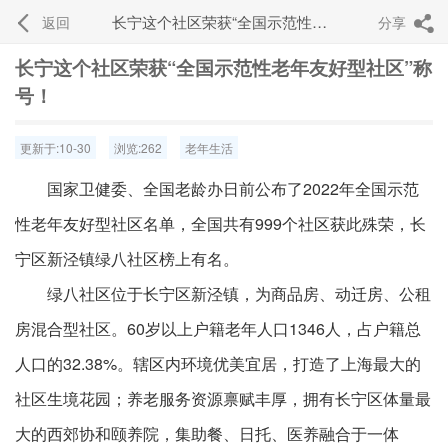
长宁这个社区荣获“全国示范性老年友好型社区”称号！
返回
分享


长宁这个社区荣获“全国示范性老年友好型社区”称
号！
更新于:10-30
浏览:262
老年生活
国家卫健委、全国老龄办日前公布了2022年全国示范
性老年友好型社区名单，全国共有999个社区获此殊荣，长
宁区新泾镇绿八社区榜上有名。
绿八社区位于长宁区新泾镇，为商品房、动迁房、公租
房混合型社区。60岁以上户籍老年人口1346人，占户籍总
人口的32.38%。辖区内环境优美宜居，打造了上海最大的
社区生境花园；养老服务资源禀赋丰厚，拥有长宁区体量最
大的西郊协和颐养院，集助餐、日托、医养融合于一体