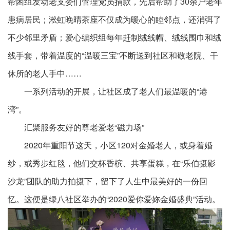
帮困组发动老支委们管理党员捐款，先后帮助了30余户老年
患病居民；淞虹晚晴茶座不仅成为暖心的睦邻点，还消弭了
不少邻里矛盾；爱心编织组每年赶制绒线帽、绒线围巾和绒
线手套，带着温度的“温暖三宝”不断送到社区和敬老院、干
休所的老人手中……
一系列活动的开展，让社区成了老人们最温暖的“港
湾”。
汇聚服务友好的尊老爱老“磁力场”
2020年重阳节这天，小区120对金婚老人，或身着婚
纱，或秀步红毯，他们交杯香槟、共享蛋糕，在“乐伯摄影
沙龙”团队的助力拍摄下，留下了人生中最美好的一份回
忆。这便是绿八社区举办的“2020爱你爱妳金婚盛典”活动。