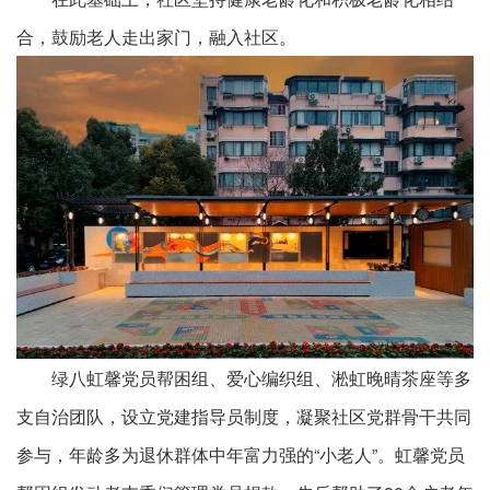
合，鼓励老人走出家门，融入社区。
绿八虹馨党员帮困组、爱心编织组、淞虹晚晴茶座等多
支自治团队，设立党建指导员制度，凝聚社区党群骨干共同
参与，年龄多为退休群体中年富力强的“小老人”。虹馨党员